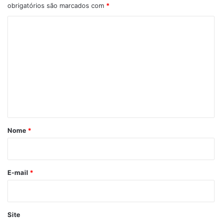
obrigatórios são marcados com
*
C
o
m
e
n
t
á
r
Nome
*
i
o
*
E-mail
*
Site