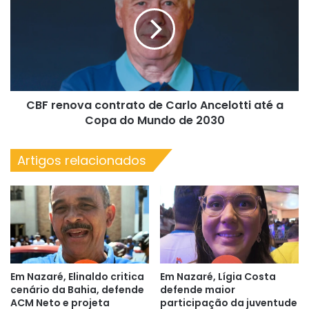
contrato
Felipe
de
e
Carlo
Muniz
Ancelotti
Ferreira
até
a
Copa
CBF renova contrato de Carlo Ancelotti até a
do
Mundo
Copa do Mundo de 2030
de
2030
Artigos relacionados
Em Nazaré, Elinaldo critica
Em Nazaré, Lígia Costa
cenário da Bahia, defende
defende maior
ACM Neto e projeta
participação da juventude