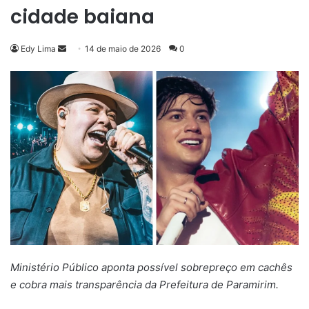
cidade baiana
Mande
Edy Lima
14 de maio de 2026
0
um
e-
mail
Ministério Público aponta possível sobrepreço em cachês
e cobra mais transparência da Prefeitura de Paramirim.