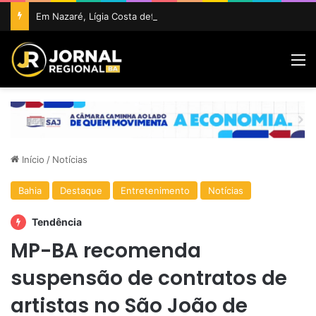
Em Nazaré, Lígia Costa defende maior participação da juventude na política e confirma projeto para disputar vaga na ALBA
M
Início
/
Notícias
Bahia
Destaque
Entretenimento
Notícias
Tendência
MP-BA recomenda
suspensão de contratos de
artistas no São João de