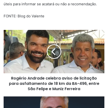
úteis para informar se acatará ou não a recomendação.
FONTE: Blog do Valente
Rogério
Andrade
celebra
aviso
de
licitação
para
asfaltamento
de
Rogério Andrade celebra aviso de licitação
18
km
para asfaltamento de 18 km da BA-496, entre
da
São Felipe e Muniz Ferreira
BA-
496,
CBF
entre
renova
São