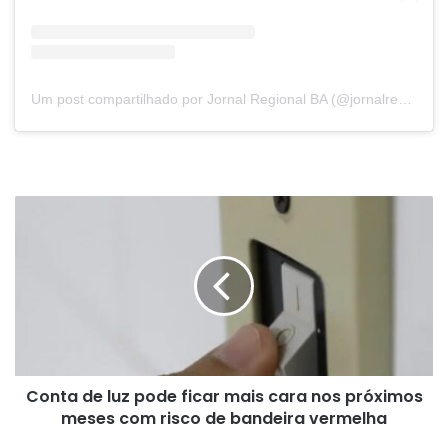
Um post compartilhado por Jornal Regional BA (@jornalregionalbahia)
Conta
de
luz
pode
ficar
mais
cara
nos
próximos
Conta de luz pode ficar mais cara nos próximos
meses
com
meses com risco de bandeira vermelha
risco