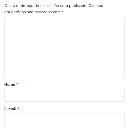
O seu endereço de e-mail não será publicado.
Campos
obrigatórios são marcados com
*
C
o
m
e
n
t
á
r
Nome
*
i
o
*
E-mail
*