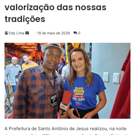
valorização das nossas
tradições
Mande
Edy Lima
18 de maio de 2026
0
um
e-
mail
A Prefeitura de Santo Antônio de Jesus realizou, na noite