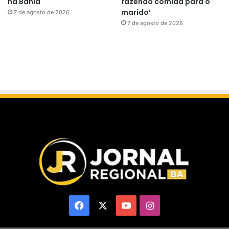
na Bahia
fazendo comida para o
marido’
7 de agosto de 2026
7 de agosto de 2026
Facebook
X
YouTube
Instagram