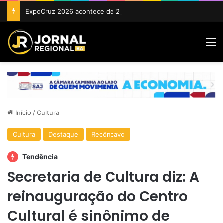
ExpoCruz 2026 acontece de 24 a 27 de setembro em Cruz das Almas
M
Início
/
Cultura
Cultura
Destaque
Recôncavo
Tendência
Secretaria de Cultura diz: A
reinauguração do Centro
Cultural é sinônimo de