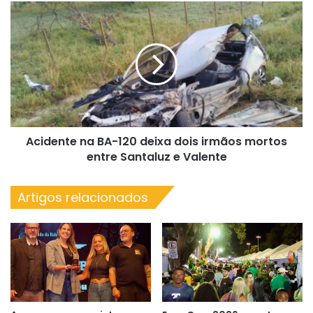
de
Acidente
bandeira
na
vermelha
BA-
120
deixa
dois
irmãos
mortos
entre
Acidente na BA-120 deixa dois irmãos mortos
Santaluz
e
entre Santaluz e Valente
Valente
Artigos relacionados