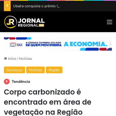
Ubaíra conquista o prêmio Cidade Revelação do São João da Bahia 2026
M
Início
/
Notícias
Destaque
Notícias
Região
Tendência
Corpo carbonizado é
encontrado em área de
vegetação na Região