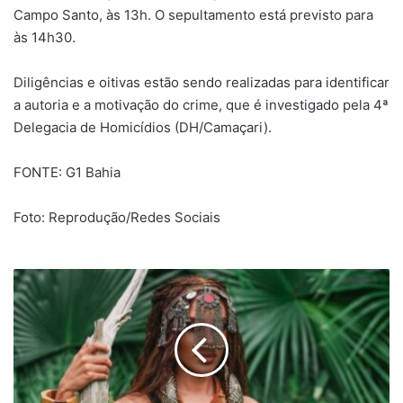
Campo Santo, às 13h. O sepultamento está previsto para
às 14h30.
Diligências e oitivas estão sendo realizadas para identificar
a autoria e a motivação do crime, que é investigado pela 4ª
Delegacia de Homicídios (DH/Camaçari).
FONTE: G1 Bahia
Foto: Reprodução/Redes Sociais
Anitta
anuncia
'Equilibrivm
Tour'
com
show
em