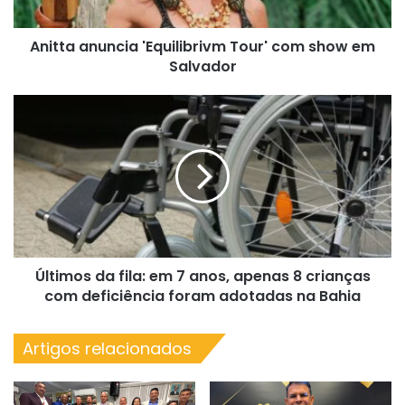
Salvador
Anitta anuncia 'Equilibrivm Tour' com show em
Salvador
Últimos
da
fila:
em
7
anos,
apenas
8
crianças
Últimos da fila: em 7 anos, apenas 8 crianças
com
deficiência
com deficiência foram adotadas na Bahia
foram
adotadas
Artigos relacionados
na
Bahia