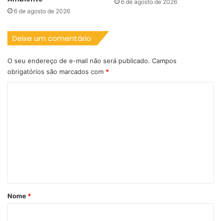
6 de agosto de 2026
6 de agosto de 2026
Deixe um comentário
O seu endereço de e-mail não será publicado.
Campos
obrigatórios são marcados com
*
C
o
m
e
n
t
á
r
Nome
*
i