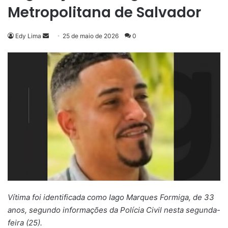
Metropolitana de Salvador
Mande
Edy Lima
25 de maio de 2026
0
um
e-
mail
Vítima foi identificada como Iago Marques Formiga, de 33
anos, segundo informações da Polícia Civil nesta segunda-
feira (25).