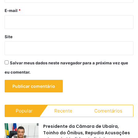
o
*
E-mail
*
Site
Salvar meus dados neste navegador para a próxima vez que
eu comentar.
Popular
Recente
Comentários
Presidente da Câmara de Ubaíra,
Toinho do Ônibus, Repudia Acusações