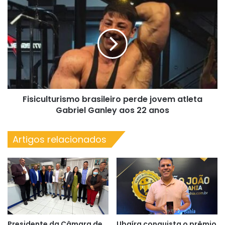
Fisiculturismo
brasileiro
perde
jovem
atleta
Gabriel
Ganley
aos
22
Fisiculturismo brasileiro perde jovem atleta
anos
Gabriel Ganley aos 22 anos
Artigos relacionados
Presidente da Câmara de
Ubaíra conquista o prêmio