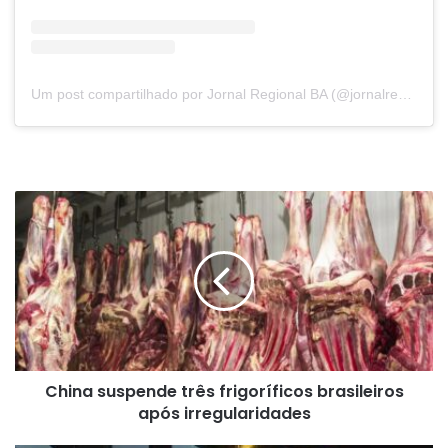
Um post compartilhado por Jornal Regional BA (@jornalregionalbahia)
China
suspende
três
frigoríficos
brasileiros
após
irregularidades
China suspende três frigoríficos brasileiros
após irregularidades