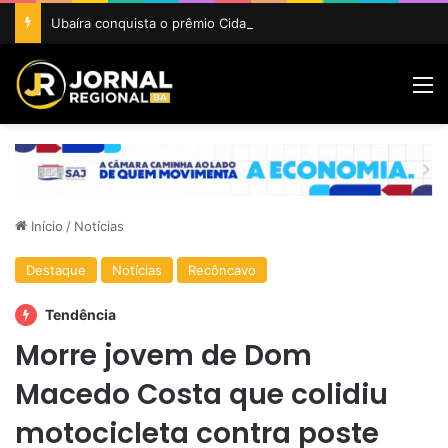
Ubaíra conquista o prêmio Cidade Revelação do São João da Bahia 2026
M
Início
/
Notícias
Destaque
Notícias
Recôncavo
Tendência
Morre jovem de Dom
Macedo Costa que colidiu
motocicleta contra poste