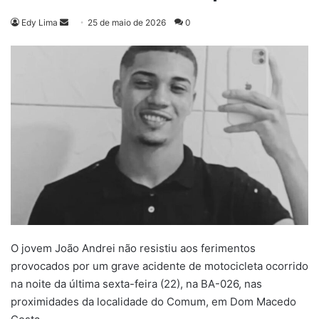
Mande
Edy Lima
25 de maio de 2026
0
um
e-
mail
O jovem João Andrei não resistiu aos ferimentos
provocados por um grave acidente de motocicleta ocorrido
na noite da última sexta-feira (22), na BA-026, nas
proximidades da localidade do Comum, em Dom Macedo