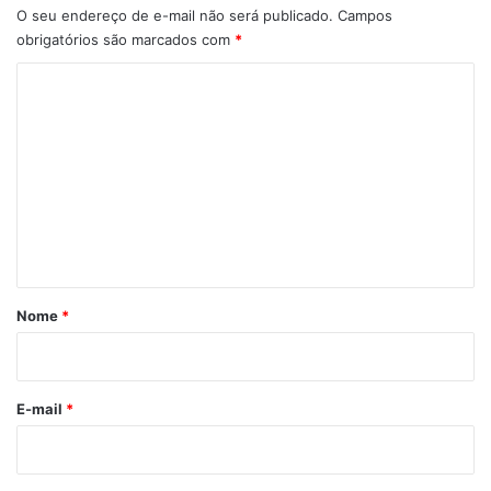
O seu endereço de e-mail não será publicado.
Campos
obrigatórios são marcados com
*
C
o
m
e
n
t
á
r
Nome
*
i
o
*
E-mail
*