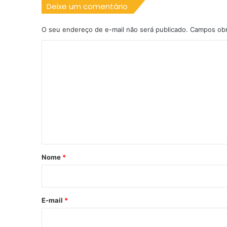
Deixe um comentário
O seu endereço de e-mail não será publicado.
Campos obr
C
o
m
e
n
t
á
r
Nome
*
i
o
*
E-mail
*