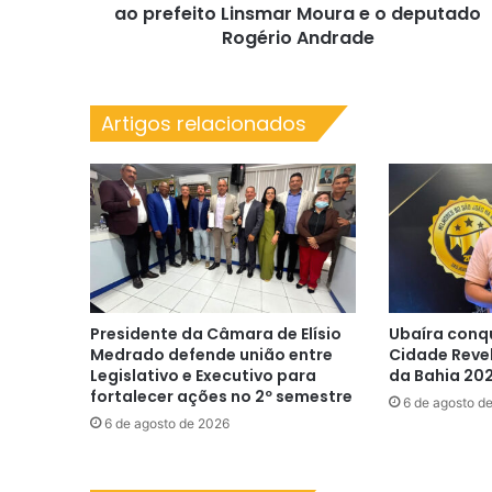
junto
ao prefeito Linsmar Moura e o deputado
ao
Rogério Andrade
prefeito
Linsmar
Moura
Artigos relacionados
e
o
deputado
Rogério
Andrade
Presidente da Câmara de Elísio
Ubaíra conq
Medrado defende união entre
Cidade Reve
Legislativo e Executivo para
da Bahia 20
fortalecer ações no 2º semestre
6 de agosto d
6 de agosto de 2026