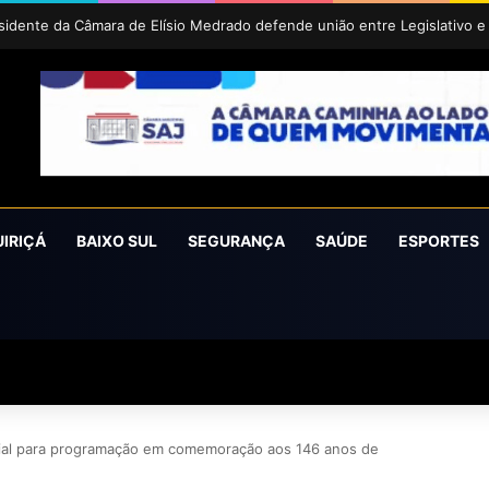
íra conquista o prêmio Cidade Revelação do São João da Bahia 2026
UIRIÇÁ
BAIXO SUL
SEGURANÇA
SAÚDE
ESPORTES
cial para programação em comemoração aos 146 anos de