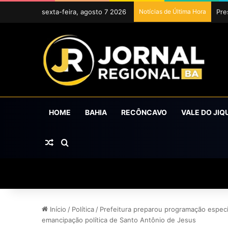
sexta-feira, agosto 7 2026
Notícias de Última Hora
Uba
HOME
BAHIA
RECÔNCAVO
VALE DO JIQ
Artigo aleatório
Procurar por
Início
/
Política
/
Prefeitura preparou programação espe
emancipação política de Santo Antônio de Jesus