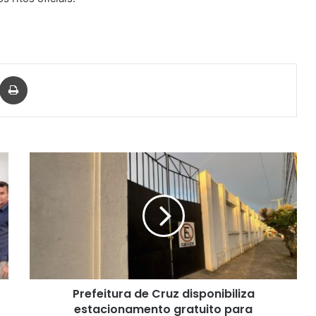
har via e-mail
Imprimir
Prefeitura
de
Cruz
disponibiliza
estacionamento
gratuito
para
comerciantes
durante
Prefeitura de Cruz disponibiliza
o
período
estacionamento gratuito para