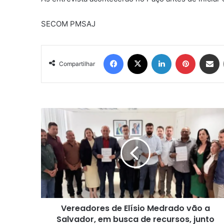
SECOM PMSAJ
Facebook
X
Linkedin
Pinterest
Compartil
Compartilhar
Vereadores
de
Elísio
Medrado
vão
a
Salvador,
em
busca
Vereadores de Elísio Medrado vão a
de
recursos,
Salvador, em busca de recursos, junto