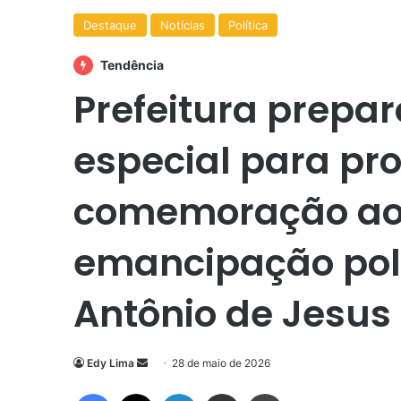
Destaque
Notícias
Política
Tendência
Prefeitura prep
especial para p
comemoração aos
emancipação polí
Antônio de Jesus
Mande
Edy Lima
28 de maio de 2026
um
Facebook
X
Linkedin
Compartilhar via e-mail
Imprimir