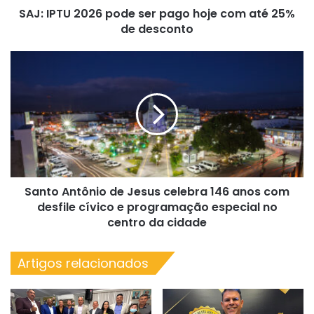
SAJ: IPTU 2026 pode ser pago hoje com até 25%
25%
de
de desconto
desconto
Santo
Antônio
de
Jesus
celebra
146
anos
com
desfile
Santo Antônio de Jesus celebra 146 anos com
cívico
e
desfile cívico e programação especial no
programação
centro da cidade
especial
no
Artigos relacionados
centro
da
cidade