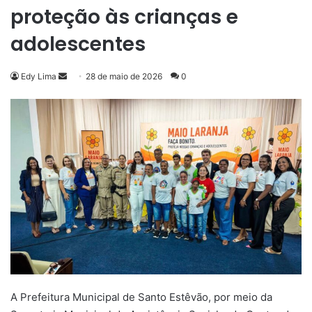
proteção às crianças e
adolescentes
Mande
Edy Lima
28 de maio de 2026
0
um
e-
mail
A Prefeitura Municipal de Santo Estêvão, por meio da