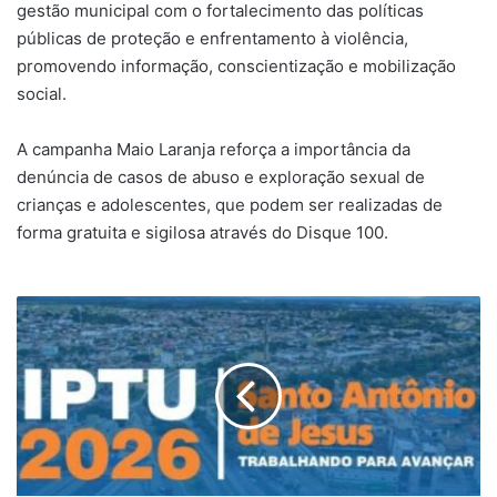
gestão municipal com o fortalecimento das políticas
públicas de proteção e enfrentamento à violência,
promovendo informação, conscientização e mobilização
social.
A campanha Maio Laranja reforça a importância da
denúncia de casos de abuso e exploração sexual de
crianças e adolescentes, que podem ser realizadas de
forma gratuita e sigilosa através do Disque 100.
SAJ:
IPTU
2026
pode
ser
pago
hoje
com
até