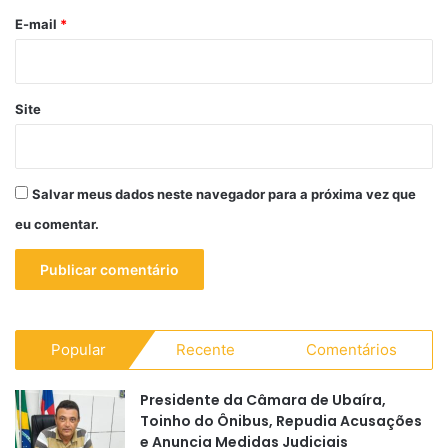
*
E-mail
*
Site
Salvar meus dados neste navegador para a próxima vez que
eu comentar.
Popular
Recente
Comentários
Presidente da Câmara de Ubaíra,
Toinho do Ônibus, Repudia Acusações
e Anuncia Medidas Judiciais