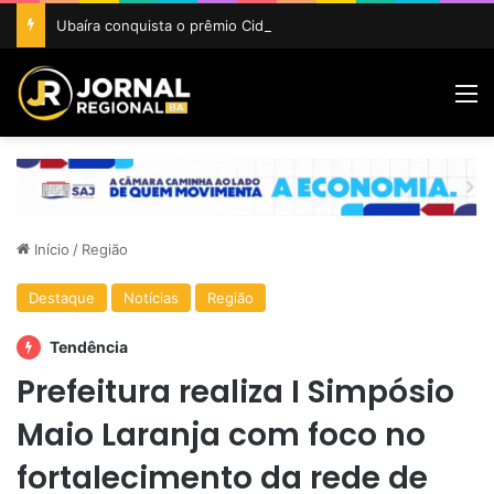
Ubaíra conquista o prêmio Cidade Revelação do São João da Bahia 2026
M
Início
/
Região
Destaque
Notícias
Região
Tendência
Prefeitura realiza I Simpósio
Maio Laranja com foco no
fortalecimento da rede de