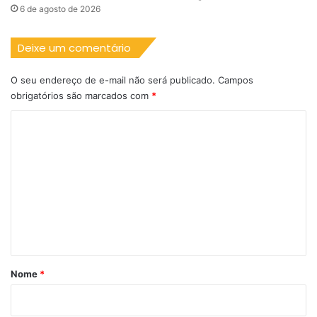
6 de agosto de 2026
Deixe um comentário
O seu endereço de e-mail não será publicado.
Campos
obrigatórios são marcados com
*
C
o
m
e
n
t
á
r
Nome
*
i
o