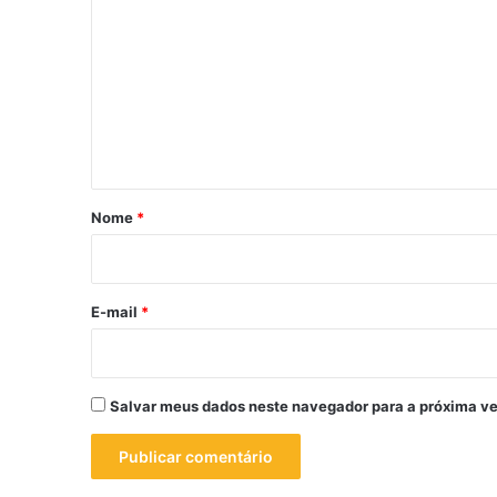
o
m
e
n
t
á
r
Nome
*
i
o
*
E-mail
*
Salvar meus dados neste navegador para a próxima ve