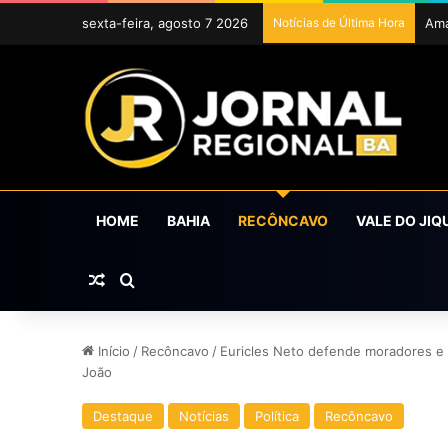
sexta-feira, agosto 7 2026
Notícias de Última Hora
Exp
HOME
BAHIA
RECÔNCAVO
VALE DO JIQ
Artigo aleatório
Procurar por
Início
/
Recôncavo
/
Euricles Neto defende moradores e 
João
Destaque
Notícias
Política
Recôncavo