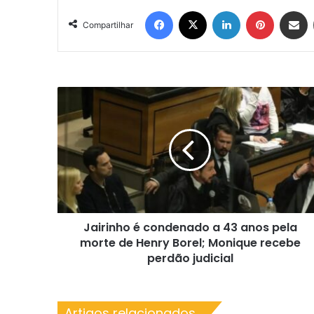
Facebook
X
Linkedin
Pinterest
Compartil
Compartilhar
Jairinho
é
condenado
a
43
anos
pela
morte
de
Jairinho é condenado a 43 anos pela
Henry
Borel;
morte de Henry Borel; Monique recebe
Monique
perdão judicial
recebe
perdão
judicial
Artigos relacionados