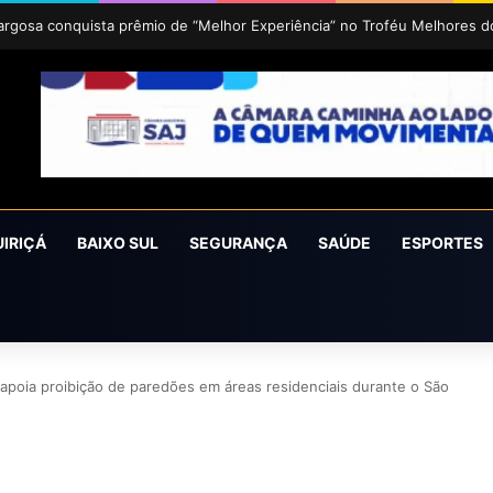
oCruz 2026 acontece de 24 a 27 de setembro em Cruz das Almas
UIRIÇÁ
BAIXO SUL
SEGURANÇA
SAÚDE
ESPORTES
apoia proibição de paredões em áreas residenciais durante o São