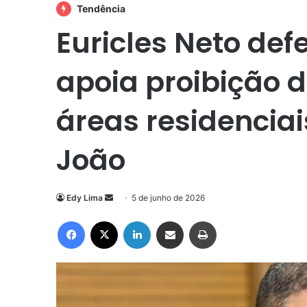
Tendência
Euricles Neto de
apoia proibição 
áreas residenciai
João
Mande
Edy Lima
5 de junho de 2026
um
Facebook
X
Linkedin
Compartilhar via e-mail
Imprimir
e-
mail