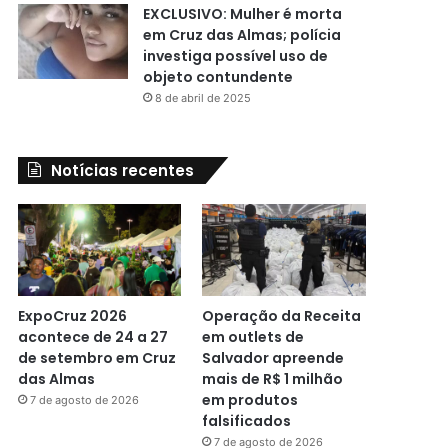
EXCLUSIVO: Mulher é morta
em Cruz das Almas; polícia
investiga possível uso de
objeto contundente
8 de abril de 2025
Notícias recentes
ExpoCruz 2026
Operação da Receita
acontece de 24 a 27
em outlets de
de setembro em Cruz
Salvador apreende
das Almas
mais de R$ 1 milhão
em produtos
7 de agosto de 2026
falsificados
7 de agosto de 2026