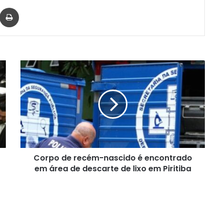
har via e-mail
Imprimir
Corpo
de
recém-
nascido
é
encontrado
em
área
de
Corpo de recém-nascido é encontrado
descarte
de
em área de descarte de lixo em Piritiba
lixo
em
Piritiba