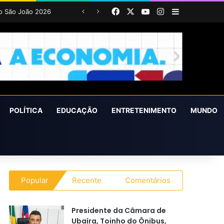
Facebook
X
YouTube
Instagram
Barra Latera
POLÍTICA
EDUCAÇÃO
ENTRETENIMENTO
MUNDO
Popular
Recente
Comentários
Presidente da Câmara de
Ubaíra, Toinho do Ônibus,