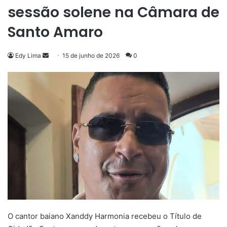
sessão solene na Câmara de
Santo Amaro
Mande
Edy Lima
15 de junho de 2026
0
um
e-
mail
O cantor baiano Xanddy Harmonia recebeu o Título de