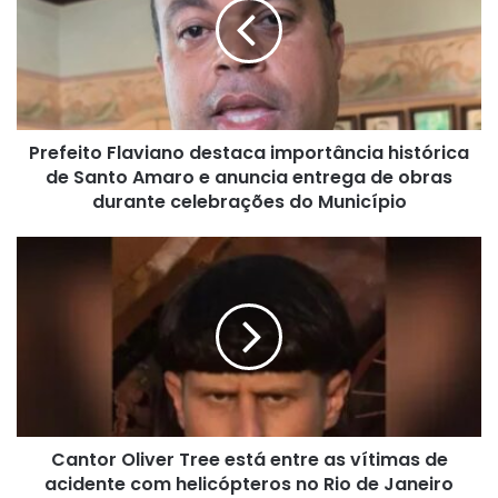
importância
histórica
de
Santo
Amaro
e
Prefeito Flaviano destaca importância histórica
anuncia
entrega
de Santo Amaro e anuncia entrega de obras
de
durante celebrações do Município
obras
durante
Cantor
celebrações
Oliver
do
Tree
Município
está
entre
as
vítimas
de
acidente
Cantor Oliver Tree está entre as vítimas de
com
helicópteros
acidente com helicópteros no Rio de Janeiro