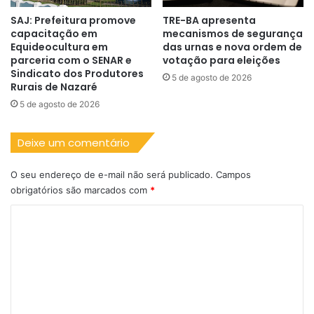
SAJ: Prefeitura promove
TRE-BA apresenta
capacitação em
mecanismos de segurança
Equideocultura em
das urnas e nova ordem de
parceria com o SENAR e
votação para eleições
Sindicato dos Produtores
5 de agosto de 2026
Rurais de Nazaré
5 de agosto de 2026
Deixe um comentário
O seu endereço de e-mail não será publicado.
Campos
obrigatórios são marcados com
*
C
o
m
e
n