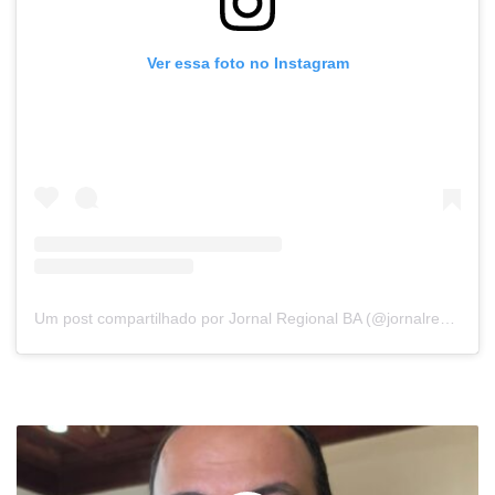
Ver essa foto no Instagram
Um post compartilhado por Jornal Regional BA (@jornalregionalbahia)
Prefeito
Flaviano
destaca