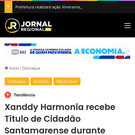
Prefeitura realizará ação itinerante em homenagem ao Dia do Feirante com oferta de diversos serviços na Feira Livre
M
Início
/
Destaque
Destaque
Notícias
Recôncavo
Tendência
Xanddy Harmonia recebe
Título de Cidadão
Santamarense durante