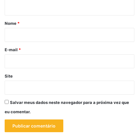
t
á
r
Nome
*
i
o
*
E-mail
*
Site
Salvar meus dados neste navegador para a próxima vez que
eu comentar.