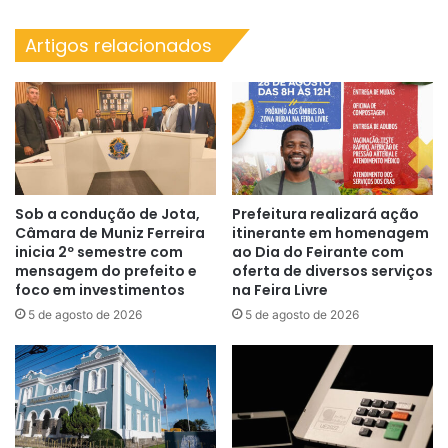
no
Rio
Artigos relacionados
de
Janeiro
Sob a condução de Jota,
Prefeitura realizará ação
Câmara de Muniz Ferreira
itinerante em homenagem
inicia 2º semestre com
ao Dia do Feirante com
mensagem do prefeito e
oferta de diversos serviços
foco em investimentos
na Feira Livre
5 de agosto de 2026
5 de agosto de 2026