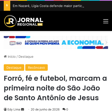
Em Nazaré, Lígia Costa defende maior participação da juventude na política e confirma projeto para disputar vaga na ALBA
M
Início
/
Destaque
Destaque
Recôncavo
Forró, fé e futebol, marcam a
primeira noite do São João
de Santo Antônio de Jesus
Mande
Edy Lima
20 de junho de 2026
0