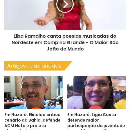
do
musicadas
Brasil
do
no
Nordeste
Circuito
em
Murilo
Campina
Sena
Elba Ramalho canta poesias musicadas do
Grande
-
Nordeste em Campina Grande - O Maior São
O
João do Mundo
Maior
São
Artigos relacionados
João
do
Mundo
Em Nazaré, Elinaldo critica
Em Nazaré, Lígia Costa
cenário da Bahia, defende
defende maior
ACM Neto e projeta
participação da juventude