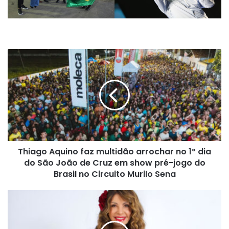
Thiago
Aquino
faz
multidão
arrochar
no
1º
dia
do
Thiago Aquino faz multidão arrochar no 1º dia
São
João
do São João de Cruz em show pré-jogo do
de
Brasil no Circuito Murilo Sena
Cruz
em
Elba
show
Ramalho
pré-
canta
jogo
poesias