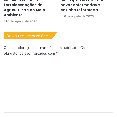
veículo 0 km para
Municipal de Laje com
fortalecer ações da
novas enfermarias e
Agricultura e do Meio
cozinha reformada
Ambiente
6 de agosto de 2026
6 de agosto de 2026
Deixe um comentário
O seu endereço de e-mail não será publicado.
Campos
obrigatórios são marcados com
*
C
o
m
e
n
t
á