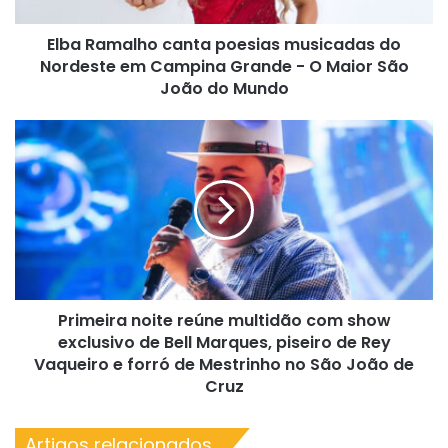
em
Campina
Elba Ramalho canta poesias musicadas do
Grande
-
Nordeste em Campina Grande - O Maior São
O
João do Mundo
Maior
São
Primeira
João
noite
do
reúne
Mundo
multidão
com
show
exclusivo
de
Bell
Primeira noite reúne multidão com show
Marques,
piseiro
exclusivo de Bell Marques, piseiro de Rey
de
Vaqueiro e forró de Mestrinho no São João de
Rey
Cruz
Vaqueiro
e
Artigos relacionados
forró