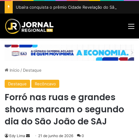
Ubaíra conquista o prêmio Cidade Revelação do São João da Bahia 2026
M
Início
/
Destaque
Destaque
Recôncavo
Forró nas ruas e grandes
shows marcam o segundo
dia do São João de SAJ
Mande
Edy Lima
21 de junho de 2026
0