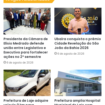
de
Mestrinho
no
São
João
de
Cruz
Presidente da Câmara de
Ubaíra conquista o prêmio
Elísio Medrado defende
Cidade Revelação do São
união entre Legislativo e
João da Bahia 2026
Executivo para fortalecer
6 de agosto de 2026
ações no 2º semestre
6 de agosto de 2026
Prefeitura de Laje adquire
Prefeitura amplia Hospital