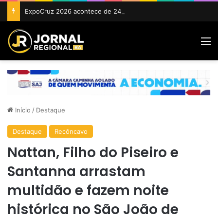
ExpoCruz 2026 acontece de 24 a 27 de setembro em Cruz das Almas
M
Início
/
Destaque
Destaque
Recôncavo
Nattan, Filho do Piseiro e
Santanna arrastam
multidão e fazem noite
histórica no São João de