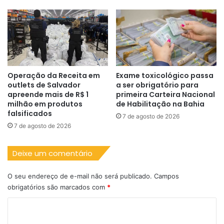
Operação da Receita em
Exame toxicológico passa
outlets de Salvador
a ser obrigatório para
apreende mais de R$ 1
primeira Carteira Nacional
milhão em produtos
de Habilitação na Bahia
falsificados
7 de agosto de 2026
7 de agosto de 2026
Deixe um comentário
O seu endereço de e-mail não será publicado.
Campos
obrigatórios são marcados com
*
C
o