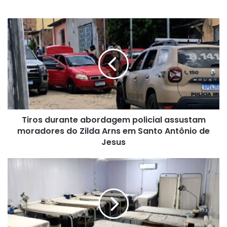
Tiros
durante
abordagem
policial
assustam
moradores
do
Zilda
Arns
Tiros durante abordagem policial assustam
em
Santo
moradores do Zilda Arns em Santo Antônio de
Antônio
Jesus
de
Jesus
Prefeitura
de
Cruz
cria
unidade
de
atendimento