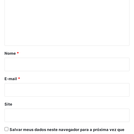
m
e
n
t
á
r
Nome
*
i
o
*
E-mail
*
Site
Salvar meus dados neste navegador para a próxima vez que