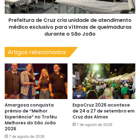
médico
exclusivo
Prefeitura de Cruz cria unidade de atendimento
para
vítimas
médico exclusivo para vítimas de queimaduras
de
durante o São João
queimaduras
durante
Artigos relacionados
o
São
João
Amargosa conquista
ExpoCruz 2026 acontece
prêmio de “Melhor
de 24 a 27 de setembro em
Experiência” no Troféu
Cruz das Almas
Melhores do São João
7 de agosto de 2026
2026
7 de agosto de 2026