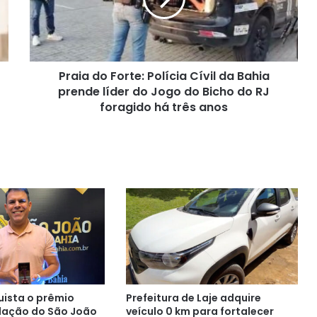
da
Bahia
prende
líder
Praia do Forte: Polícia Cívil da Bahia
do
Jogo
prende líder do Jogo do Bicho do RJ
do
foragido há três anos
Bicho
do
RJ
foragido
há
três
anos
uista o prêmio
Prefeitura de Laje adquire
lação do São João
veículo 0 km para fortalecer