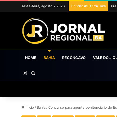
sexta-feira, agosto 7 2026
Notícias de Última Hora
Uba
HOME
BAHIA
RECÔNCAVO
VALE DO JIQ
Artigo aleatório
Procurar por
Início
/
Bahia
/
Concurso para agente penitenciário do E