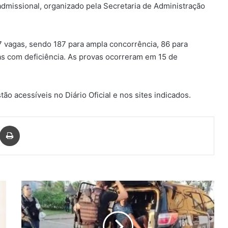
dmissional, organizado pela Secretaria de Administração
 vagas, sendo 187 para ampla concorrência, 86 para
s com deficiência. As provas ocorreram em 15 de
ão acessíveis no Diário Oficial e nos sites indicados.
har via e-mail
Imprimir
Praia
do
Forte:
Polícia
Cívil