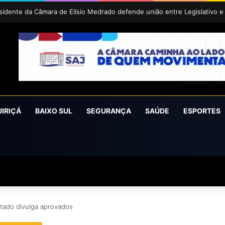
íra conquista o prêmio Cidade Revelação do São João da Bahia 2026
UIRIÇÁ
BAIXO SUL
SEGURANÇA
SAÚDE
ESPORTES
stado divulga aprovados