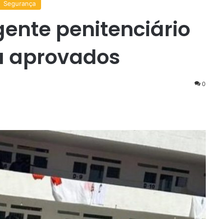
Segurança
ente penitenciário
a aprovados
0