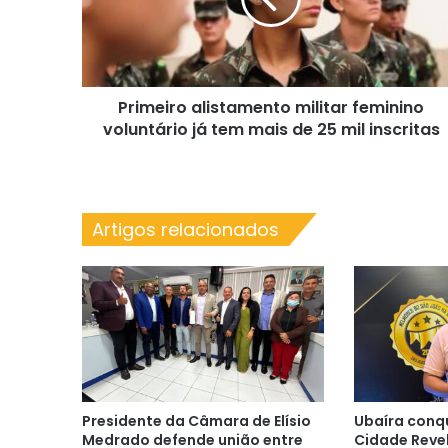
já
tem
mais
de
Primeiro alistamento militar feminino
25
mil
voluntário já tem mais de 25 mil inscritas
inscritas
Artigos relacionados
Presidente da Câmara de Elísio
Ubaíra conq
Medrado defende união entre
Cidade Reve