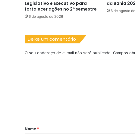
Legislativo e Executivo para
da Bahia 20
fortalecer ações no 2º semestre
6 de agosto d
6 de agosto de 2026
Deixe um comentário
O seu endereço de e-mail não será publicado.
Campos obr
C
o
m
e
n
t
á
r
Nome
*