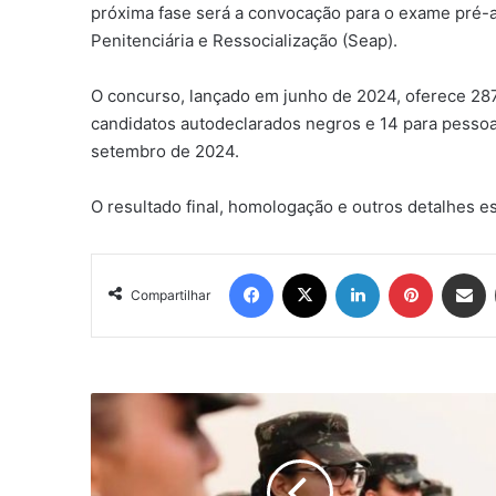
próxima fase será a convocação para o exame pré-a
Penitenciária e Ressocialização (Seap).
O concurso, lançado em junho de 2024, oferece 287
candidatos autodeclarados negros e 14 para pessoa
setembro de 2024.
O resultado final, homologação e outros detalhes est
Facebook
X
Linkedin
Pinterest
Compartil
Compartilhar
Primeiro
alistamento
militar
feminino
voluntário