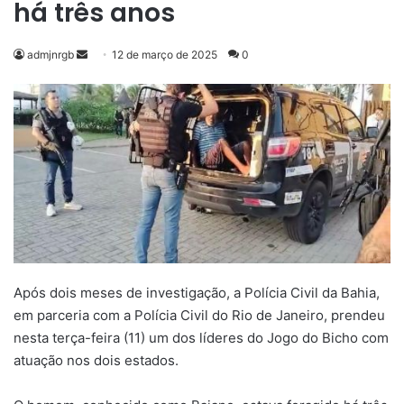
há três anos
Mande
admjnrgb
12 de março de 2025
0
um
e-
mail
Após dois meses de investigação, a Polícia Civil da Bahia,
em parceria com a Polícia Civil do Rio de Janeiro, prendeu
nesta terça-feira (11) um dos líderes do Jogo do Bicho com
atuação nos dois estados.