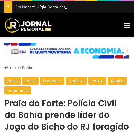
Em Nazaré, Lígia Costa defende maior participação da juventude na política e confirma projeto para disputar vaga na ALBA
M
Início
/
Bahia
Bahia
Brasil
Destaque
Notícias
Polícia
Região
Segurança
Praia do Forte: Polícia Cívil
da Bahia prende líder do
Jogo do Bicho do RJ foragido