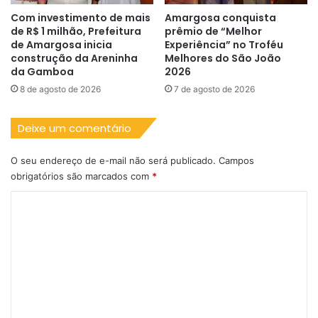
Com investimento de mais
Amargosa conquista
de R$ 1 milhão, Prefeitura
prêmio de “Melhor
de Amargosa inicia
Experiência” no Troféu
construção da Areninha
Melhores do São João
da Gamboa
2026
8 de agosto de 2026
7 de agosto de 2026
Deixe um comentário
O seu endereço de e-mail não será publicado.
Campos
obrigatórios são marcados com
*
C
o
m
e
n
t