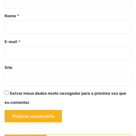
á
r
Nome
*
i
o
*
E-mail
*
Site
Salvar meus dados neste navegador para a próxima vez que
eu comentar.