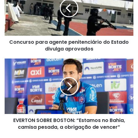
penitenciário
do
Estado
divulga
aprovados
Concurso para agente penitenciário do Estado
divulga aprovados
EVERTON
SOBRE
BOSTON:
“Estamos
no
Bahia,
camisa
pesada,
a
EVERTON SOBRE BOSTON: “Estamos no Bahia,
obrigação
de
camisa pesada, a obrigação de vencer”
vencer”