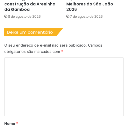
construção da Areninha
Melhores do São João
da Gamboa
2026
8 de agosto de 2026
7 de agosto de 2026
Deixe um comentário
O seu endereço de e-mail não será publicado.
Campos
obrigatórios são marcados com
*
C
o
m
e
n
t
á
r
Nome
*