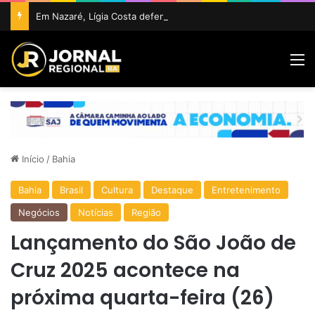
Em Nazaré, Lígia Costa defende maior participação da juventude na política e confirma projeto para disputar vaga na ALBA
M
Início
/
Bahia
Bahia
Brasil
Cultura
Destaque
Entretenimento
Negócios
Notícias
Região
Lançamento do São João de
Cruz 2025 acontece na
próxima quarta-feira (26)