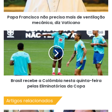
ventilação
mecânica,
diz
Papa Francisco não precisa mais de ventilação
Vaticano
mecânica, diz Vaticano
Brasil
recebe
a
Colômbia
nesta
quinta-
feira
pelas
Eliminatórias
Brasil recebe a Colômbia nesta quinta-feira
da
Copa
pelas Eliminatórias da Copa
Artigos relacionados