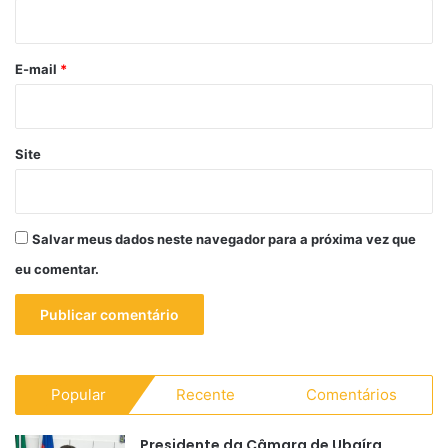
i
o
*
E-mail
*
Site
Salvar meus dados neste navegador para a próxima vez que
eu comentar.
Popular
Recente
Comentários
Presidente da Câmara de Ubaíra,