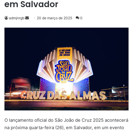
em Salvador
Mande
admjnrgb
20 de março de 2025
0
um
e-
mail
O lançamento oficial do São João de Cruz 2025 acontecerá
na próxima quarta-feira (26), em Salvador, em um evento