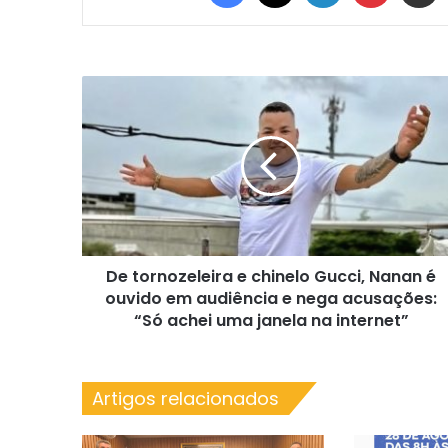
De
tornozeleira
e
chinelo
Gucci,
Nanan
é
ouvido
em
De tornozeleira e chinelo Gucci, Nanan é
audiência
e
ouvido em audiência e nega acusações:
nega
“Só achei uma janela na internet”
acusações:
“Só
achei
Artigos relacionados
uma
janela
na