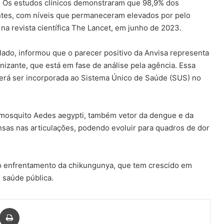
. Os estudos clínicos demonstraram que 98,9% dos
antes, com níveis que permaneceram elevados por pelo
a revista científica The Lancet, em junho de 2023.
lado, informou que o parecer positivo da Anvisa representa
izante, que está em fase de análise pela agência. Essa
derá ser incorporada ao Sistema Único de Saúde (SUS) no
 mosquito Aedes aegypti, também vetor da dengue e da
ensas nas articulações, podendo evoluir para quadros de dor
no enfrentamento da chikungunya, que tem crescido em
 saúde pública.
har via e-mail
Imprimir