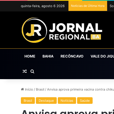
quinta-feira, agosto 6 2026
Notícias de Última Hora
HOME
BAHIA
RECÔNCAVO
VALE DO JIQ
Artigo aleatório
Procurar por
Início
/
Brasil
/
Anvisa aprova primeira vacina contra chik
Brasil
Destaque
Notícias
Saúde
Anvisa aprova pr