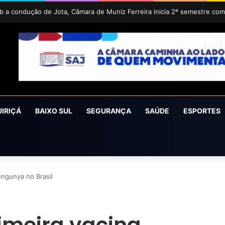
UIRIÇÁ
BAIXO SUL
SEGURANÇA
SAÚDE
ESPORTES
ungunya no Brasil
imeira vacina