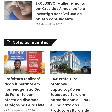
EXCLUSIVO: Mulher é morta
em Cruz das Almas; polícia
investiga possível uso de
objeto contundente
8 de abril de 2025
Notícias recentes
Prefeitura realizará
SAJ: Prefeitura
ação itinerante em
promove
homenagem ao Dia
capacitação em
do Feirante com
Equideocultura em
oferta de diversos
parceria com o SENAR
serviços na Feira Livre
e Sindicato dos
Produtores Rurais de
5 de agosto de 2026