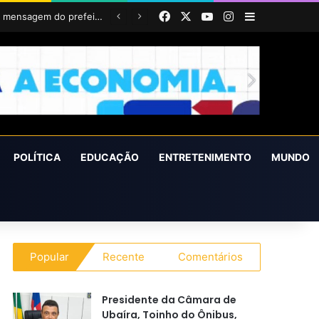
Facebook
X
YouTube
Instagram
Barra Latera
Prefeitura realizará ação itinerante em homenagem ao Dia do Feirante com oferta de diversos serviços na Feira Livre
POLÍTICA
EDUCAÇÃO
ENTRETENIMENTO
MUNDO
Popular
Recente
Comentários
Presidente da Câmara de
Ubaíra, Toinho do Ônibus,