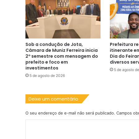
internet”
Sob a condução de Jota,
Prefeitura r
Câmara de Muniz Ferreira inicia
itinerante 
2º semestre com mensagem do
Dia do Feira
prefeito e foco em
diversos serv
investimentos
5 de agosto d
5 de agosto de 2026
Deixe um comentário
O seu endereço de e-mail não será publicado.
Campos obr
C
o