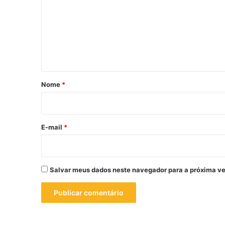
m
e
n
t
á
r
Nome
*
i
o
*
E-mail
*
Salvar meus dados neste navegador para a próxima ve