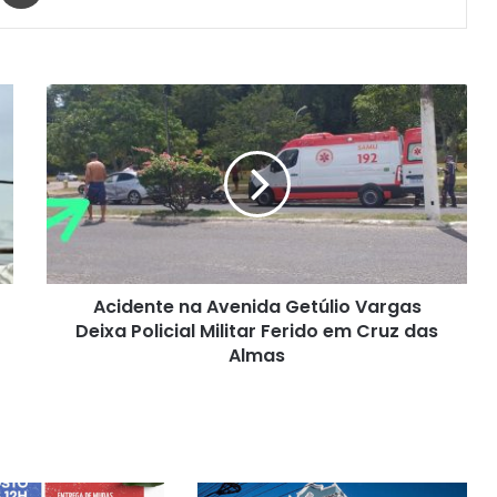
Acidente
na
Avenida
Getúlio
Vargas
Deixa
Policial
Militar
Ferido
Acidente na Avenida Getúlio Vargas
em
Cruz
Deixa Policial Militar Ferido em Cruz das
das
Almas
Almas