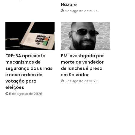
Nazaré
5 de agosto de 2026
TRE-BA apresenta
PM investigada por
mecanismos de
morte de vendedor
segurança das urnas
de lanches é presa
e nova ordem de
em Salvador
votação para
5 de agosto de 2026
eleições
5 de agosto de 2026