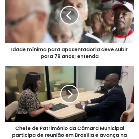
para
aposentadoria
deve
subir
para
78
anos;
Idade mínima para aposentadoria deve subir
entenda
para 78 anos; entenda
Chefe
de
Patrimônio
da
Câmara
Municipal
participa
de
reunião
Chefe de Patrimônio da Câmara Municipal
em
Brasília
participa de reunião em Brasília e avança na