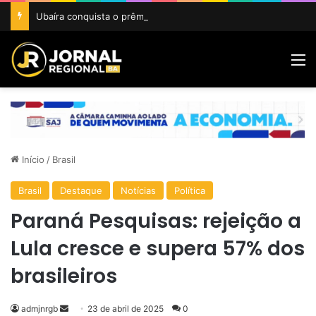
Ubaíra conquista o prêmio Cidade Revelação do São João da Bahia 2026
M
Início
/
Brasil
Brasil
Destaque
Notícias
Política
Paraná Pesquisas: rejeição a
Lula cresce e supera 57% dos
brasileiros
Mande
admjnrgb
23 de abril de 2025
0