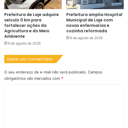
Prefeitura de Laje adquire
Prefeitura amplia Hospital
veículo 0 km para
Municipal de Laje com
fortalecer ações da
novas enfermarias e
Agricultura e do Meio
cozinha reformada
Ambiente
6 de agosto de 2026
6 de agosto de 2026
Deixe um comentário
O seu endereço de e-mail não será publicado.
Campos
obrigatórios são marcados com
*
C
o
m
e
n