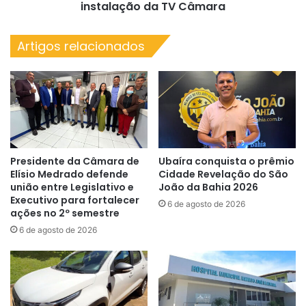
e
instalação da TV Câmara
avança
na
Artigos relacionados
instalação
da
TV
Câmara
Presidente da Câmara de
Ubaíra conquista o prêmio
Elísio Medrado defende
Cidade Revelação do São
união entre Legislativo e
João da Bahia 2026
Executivo para fortalecer
6 de agosto de 2026
ações no 2º semestre
6 de agosto de 2026