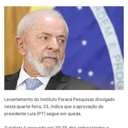
um
e-
mail
Levantamento do Instituto Paraná Pesquisas divulgado
nesta quarta-feira, 23, indica que a aprovação do
presidente Lula (PT) segue em queda.
O petista é aprovado por 39,2% dos entrevistados e