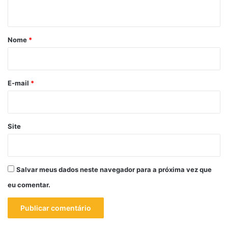
t
á
r
Nome
*
i
o
*
E-mail
*
Site
Salvar meus dados neste navegador para a próxima vez que
eu comentar.