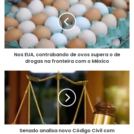
EUA,
contrabando
de
ovos
supera
o
de
drogas
Nos EUA, contrabando de ovos supera o de
na
fronteira com o México
drogas na fronteira com o México
Senado
analisa
novo
Código
Civil
com
mudanças
na
herança
Senado analisa novo Código Civil com
e