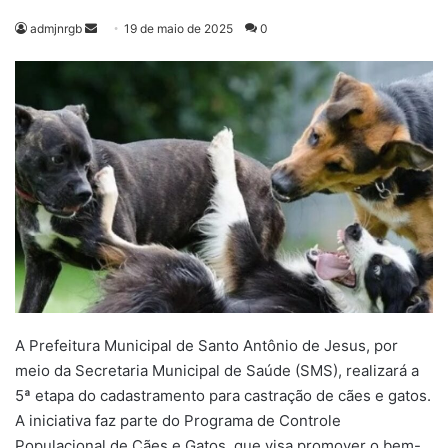
Mande
admjnrgb
19 de maio de 2025
0
um
e-
mail
A Prefeitura Municipal de Santo Antônio de Jesus, por
meio da Secretaria Municipal de Saúde (SMS), realizará a
5ª etapa do cadastramento para castração de cães e gatos.
A iniciativa faz parte do Programa de Controle
Populacional de Cães e Gatos, que visa promover o bem-