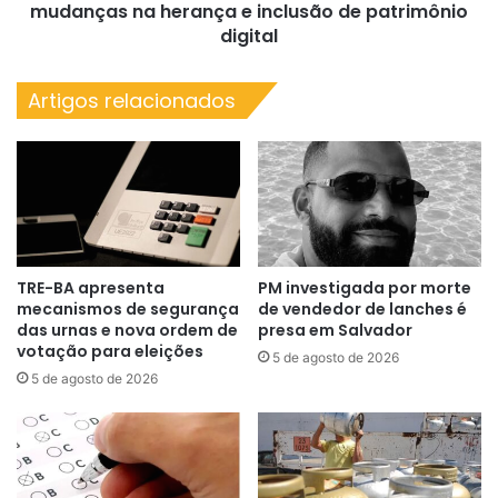
inclusão
mudanças na herança e inclusão de patrimônio
de
digital
patrimônio
digital
Artigos relacionados
TRE-BA apresenta
PM investigada por morte
mecanismos de segurança
de vendedor de lanches é
das urnas e nova ordem de
presa em Salvador
votação para eleições
5 de agosto de 2026
5 de agosto de 2026