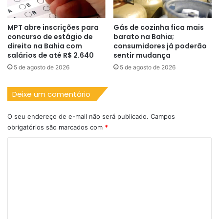
MPT abre inscrições para
Gás de cozinha fica mais
concurso de estágio de
barato na Bahia;
direito na Bahia com
consumidores já poderão
salários de até R$ 2.640
sentir mudança
5 de agosto de 2026
5 de agosto de 2026
Deixe um comentário
O seu endereço de e-mail não será publicado.
Campos
obrigatórios são marcados com
*
C
o
m
e
n
t