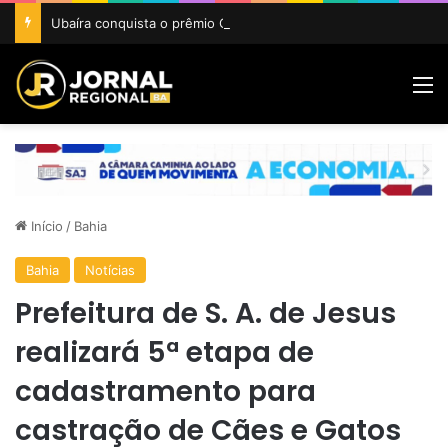
Ubaíra conquista o prêmio Cidade Revelação do São João da Bahia 2026
M
Início
/
Bahia
Bahia
Notícias
Prefeitura de S. A. de Jesus
realizará 5ª etapa de
cadastramento para
castração de Cães e Gatos