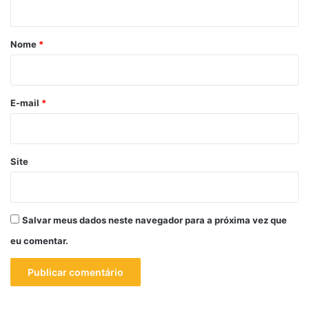
á
r
Nome
*
i
o
*
E-mail
*
Site
Salvar meus dados neste navegador para a próxima vez que
eu comentar.