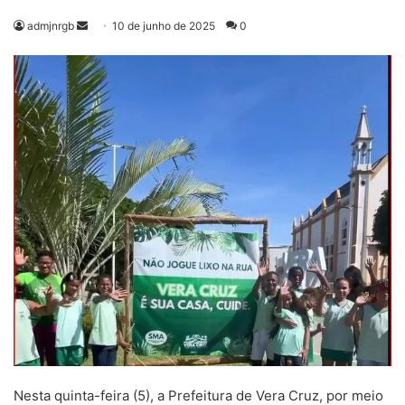
Mande
admjnrgb
10 de junho de 2025
0
um
e-
mail
Nesta quinta-feira (5), a Prefeitura de Vera Cruz, por meio