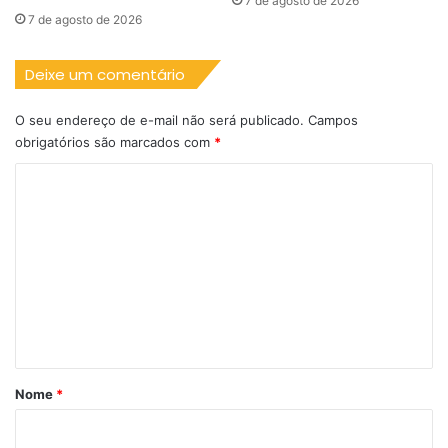
7 de agosto de 2026
7 de agosto de 2026
Deixe um comentário
O seu endereço de e-mail não será publicado.
Campos
obrigatórios são marcados com
*
C
o
m
e
n
t
á
r
Nome
*
i
o