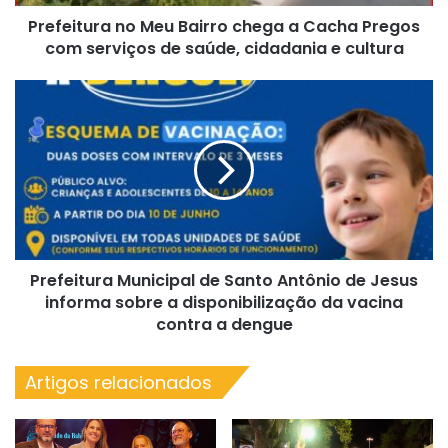
com
Prefeitura no Meu Bairro chega a Cacha Pregos
serviços
de
com serviços de saúde, cidadania e cultura
saúde,
cidadania
Prefeitura
e
Municipal
cultura
de
Santo
Antônio
de
Jesus
informa
sobre
Prefeitura Municipal de Santo Antônio de Jesus
a
disponibilização
informa sobre a disponibilização da vacina
da
contra a dengue
vacina
contra
Artigos relacionados
a
dengue