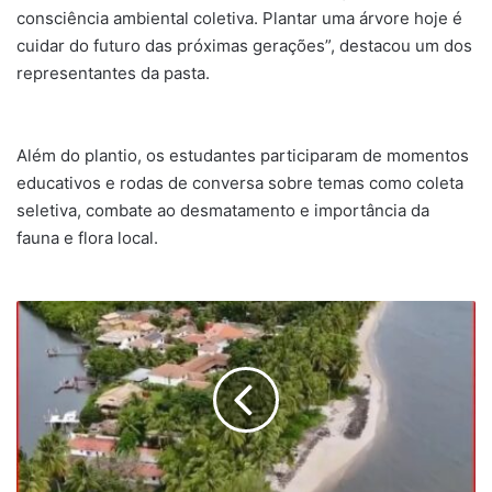
consciência ambiental coletiva. Plantar uma árvore hoje é
cuidar do futuro das próximas gerações”, destacou um dos
representantes da pasta.
Além do plantio, os estudantes participaram de momentos
educativos e rodas de conversa sobre temas como coleta
seletiva, combate ao desmatamento e importância da
fauna e flora local.
Prefeitura
no
Meu
Bairro
chega
a
Cacha
Pregos