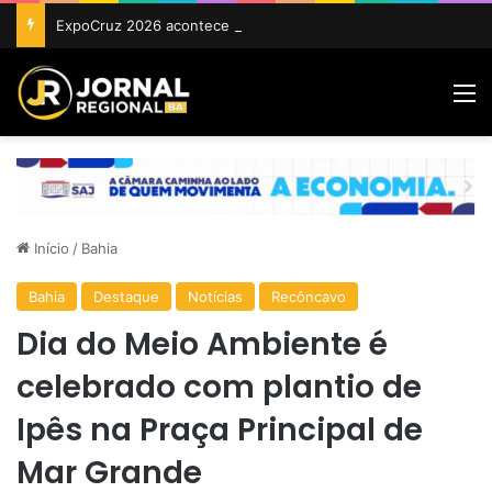
ExpoCruz 2026 acontece de 24 a 27 de setembro em Cruz das Almas
M
Início
/
Bahia
Bahia
Destaque
Notícias
Recôncavo
Dia do Meio Ambiente é
celebrado com plantio de
Ipês na Praça Principal de
Mar Grande