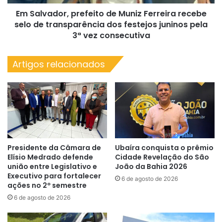
de
Em Salvador, prefeito de Muniz Ferreira recebe
transparência
dos
selo de transparência dos festejos juninos pela
festejos
3ª vez consecutiva
juninos
pela
Artigos relacionados
3ª
vez
consecutiva
Presidente da Câmara de
Ubaíra conquista o prêmio
Elísio Medrado defende
Cidade Revelação do São
união entre Legislativo e
João da Bahia 2026
Executivo para fortalecer
6 de agosto de 2026
ações no 2º semestre
6 de agosto de 2026