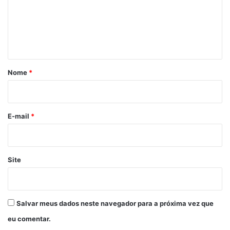
e
n
t
á
r
Nome
*
i
o
*
E-mail
*
Site
Salvar meus dados neste navegador para a próxima vez que
eu comentar.