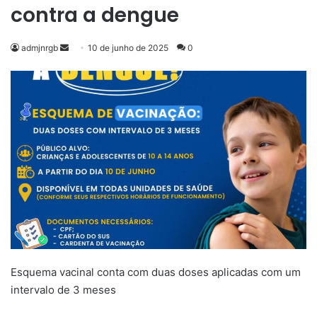
contra a dengue
Mande
admjnrgb
10 de junho de 2025
0
um
e-
mail
Esquema vacinal conta com duas doses aplicadas com um
intervalo de 3 meses