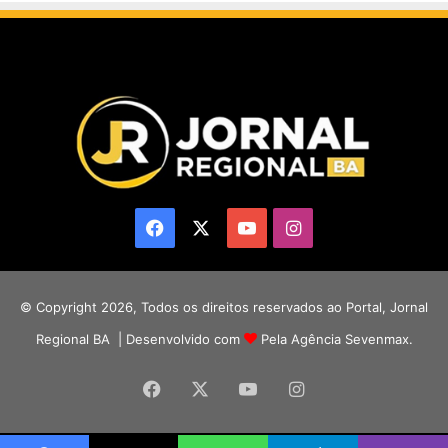
Facebook
X
YouTube
Instagram
© Copyright 2026, Todos os direitos reservados ao Portal, Jornal
Regional BA | Desenvolvido com
Pela Agência Sevenmax.
Facebook
X
YouTube
Instagram