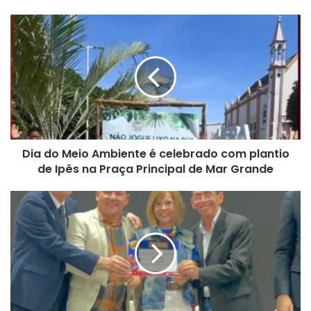
Dia
do
Meio
Ambiente
é
celebrado
com
plantio
de
Dia do Meio Ambiente é celebrado com plantio
Ipês
na
de Ipês na Praça Principal de Mar Grande
Praça
Principal
Em
de
Salvador,
Mar
prefeito
Grande
de
Muniz
Ferreira
recebe
selo