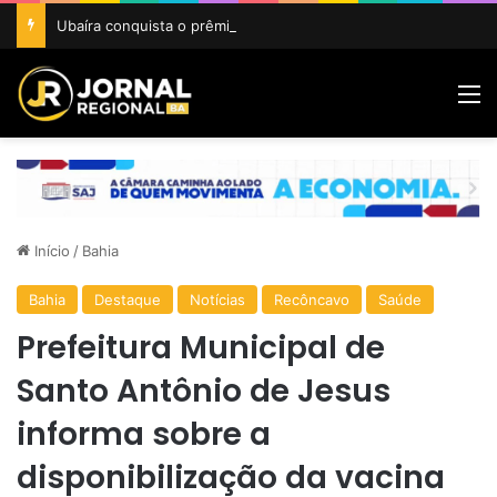
Ubaíra conquista o prêmio Cidade Revelação do São João da Bahia 2026
M
Início
/
Bahia
Bahia
Destaque
Notícias
Recôncavo
Saúde
Prefeitura Municipal de
Santo Antônio de Jesus
informa sobre a
disponibilização da vacina