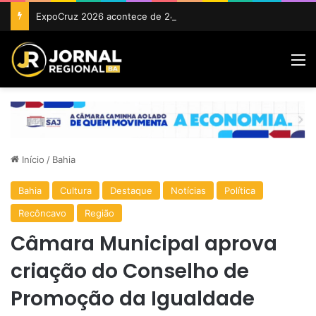
ExpoCruz 2026 acontece de 24 a 27 de setembro em Cruz das Almas
M
Início
/
Bahia
Bahia
Cultura
Destaque
Notícias
Política
Recôncavo
Região
Câmara Municipal aprova
criação do Conselho de
Promoção da Igualdade