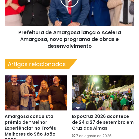
Taitinga
Acelera
Ville
Amargosa,
novo
programa
Prefeitura de Amargosa lança o Acelera
de
obras
Amargosa, novo programa de obras e
e
desenvolvimento
desenvolvimento
Artigos relacionados
Amargosa conquista
ExpoCruz 2026 acontece
prêmio de “Melhor
de 24 a 27 de setembro em
Experiência” no Troféu
Cruz das Almas
Melhores do São João
7 de agosto de 2026