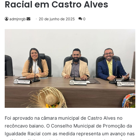
Racial em Castro Alves
Mande
admjnrgb
20 de junho de 2025
0
um
e-
mail
Foi aprovado na câmara municipal de Castro Alves no
recôncavo baiano. O Conselho Municipal de Promoção da
Igualdade Racial com as medida representa um avanço nas