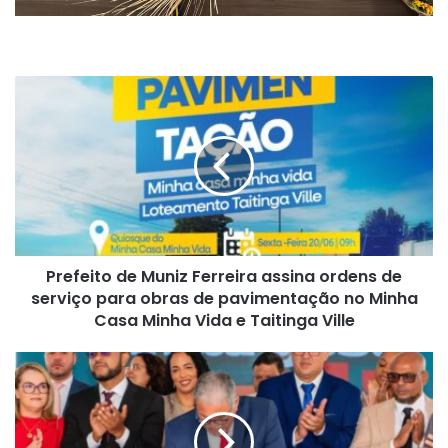
Prefeito
de
Muniz
Ferreira
assina
ordens
de
serviço
para
Prefeito de Muniz Ferreira assina ordens de
obras
de
serviço para obras de pavimentação no Minha
pavimentação
Casa Minha Vida e Taitinga Ville
no
Minha
Prefeitura
Casa
de
Minha
Amargosa
Vida
lança
e
o