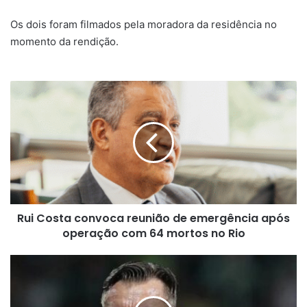
Os dois foram filmados pela moradora da residência no
momento da rendição.
Rui
Costa
convoca
reunião
de
emergência
após
operação
com
Rui Costa convoca reunião de emergência após
64
mortos
operação com 64 mortos no Rio
no
Rio
Três
brasileiros
disputam
prêmio