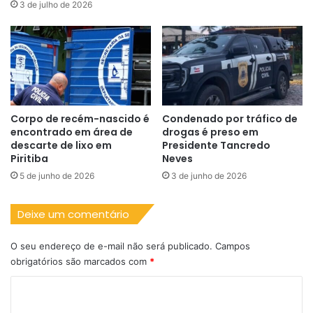
3 de julho de 2026
Corpo de recém-nascido é
Condenado por tráfico de
encontrado em área de
drogas é preso em
descarte de lixo em
Presidente Tancredo
Piritiba
Neves
5 de junho de 2026
3 de junho de 2026
Deixe um comentário
O seu endereço de e-mail não será publicado.
Campos
obrigatórios são marcados com
*
C
o