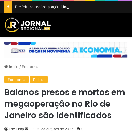
Prefeitura realizará ação itinerante em homenagem ao Dia do Feirante com oferta de diversos serviços na Feira Livre
M
Início
/
Economia
Economia
Polícia
Baianos presos e mortos em
megaoperação no Rio de
Janeiro são identificados
Mande
Edy Lima
29 de outubro de 2025
0