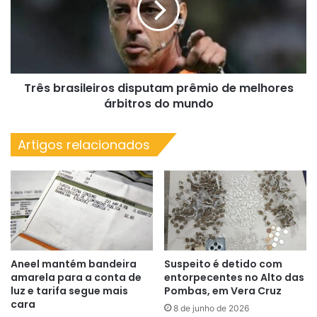
de
melhores
árbitros
do
mundo
Três brasileiros disputam prêmio de melhores
árbitros do mundo
Artigos relacionados
Aneel mantém bandeira
Suspeito é detido com
amarela para a conta de
entorpecentes no Alto das
luz e tarifa segue mais
Pombas, em Vera Cruz
cara
8 de junho de 2026