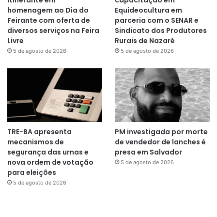
itinerante em
capacitação em
homenagem ao Dia do
Equideocultura em
Feirante com oferta de
parceria com o SENAR e
diversos serviços na Feira
Sindicato dos Produtores
Livre
Rurais de Nazaré
5 de agosto de 2026
5 de agosto de 2026
TRE-BA apresenta
PM investigada por morte
mecanismos de
de vendedor de lanches é
segurança das urnas e
presa em Salvador
nova ordem de votação
5 de agosto de 2026
para eleições
5 de agosto de 2026