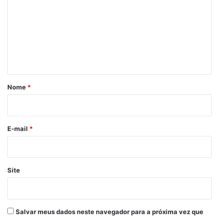
m
e
n
t
á
r
Nome
*
i
o
*
E-mail
*
Site
Salvar meus dados neste navegador para a próxima vez que