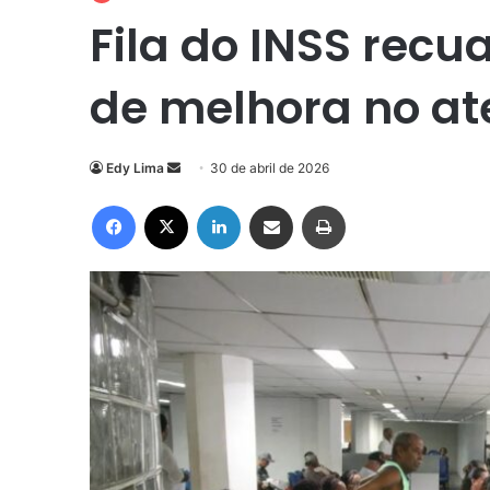
Fila do INSS recu
de melhora no a
Mande
Edy Lima
30 de abril de 2026
um
Facebook
X
Linkedin
Compartilhar via e-mail
Imprimir
e-
mail