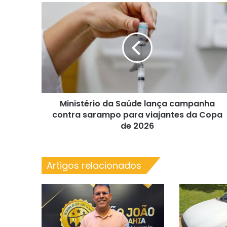
Ministério
da
Saúde
lança
campanha
contra
sarampo
para
viajantes
Ministério da Saúde lança campanha
da
Copa
contra sarampo para viajantes da Copa
de
de 2026
2026
Artigos relacionados