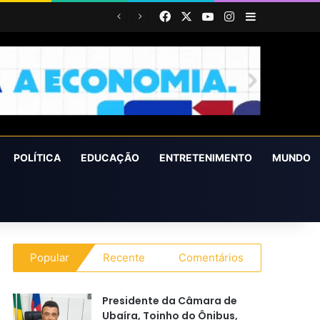
Facebook
X
YouTube
Instagram
Barra Latera
ura e do Meio Ambiente
POLÍTICA
EDUCAÇÃO
ENTRETENIMENTO
MUNDO
Popular
Recente
Comentários
Presidente da Câmara de
Ubaíra, Toinho do Ônibus,