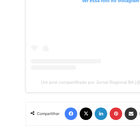
Ver essa foto no Instagram
Um post compartilhado por Jornal Regional BA (@
Facebook
X
Linkedin
Pinterest
Compartil
Compartilhar