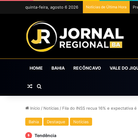
quinta-feira, agosto 6 2026
Notícias de Última Hora
Pr
HOME
BAHIA
RECÔNCAVO
VALE DO JIQ
Artigo aleatório
Procurar por
Início
/
Notícias
/
Fila do INSS recua 16% e expectativa 
Bahia
Destaque
Notícias
Tendência