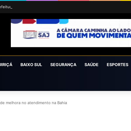
efeitura de Laje adquire veículo 0 km para fortalecer ações da Agricult
UIRIÇÁ
BAIXO SUL
SEGURANÇA
SAÚDE
ESPORTES
é de melhora no atendimento na Bahia