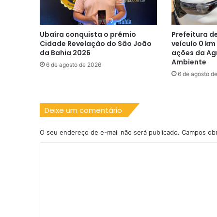
Ubaíra conquista o prêmio
Prefeitura d
Cidade Revelação do São João
veículo 0 km
da Bahia 2026
ações da Agr
Ambiente
6 de agosto de 2026
6 de agosto d
Deixe um comentário
O seu endereço de e-mail não será publicado.
Campos obr
C
o
m
e
n