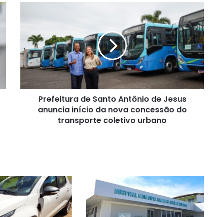
Prefeitura
de
Santo
Antônio
de
Jesus
anuncia
início
da
Prefeitura de Santo Antônio de Jesus
nova
concessão
anuncia início da nova concessão do
do
transporte coletivo urbano
transporte
coletivo
urbano