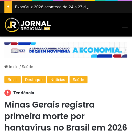
ExpoCruz 2026 acontece de 24 a 27 de setembro em Cruz das Almas
M
Início
/
Saúde
Brasil
Destaque
Notícias
Saúde
Tendência
Minas Gerais registra
primeira morte por
hantavírus no Brasil em 2026