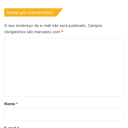
Deixe um comentário
O seu endereço de e-mail não será publicado.
Campos
obrigatórios são marcados com
*
C
o
m
e
n
t
á
r
Nome
*
i
o
*