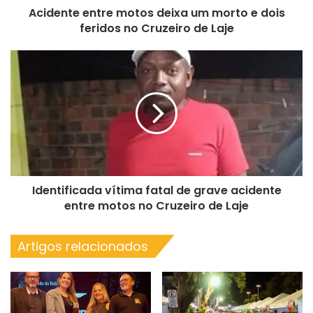
Acidente entre motos deixa um morto e dois
no
Cruzeiro
feridos no Cruzeiro de Laje
de
Laje
Identificada
vítima
fatal
de
grave
acidente
entre
motos
no
Identificada vítima fatal de grave acidente
Cruzeiro
de
entre motos no Cruzeiro de Laje
Laje
Artigos relacionados