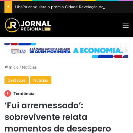
Ubaíra conquista o prêmio Cidade Revelação do São João da Bahia 2026
M
Início
/
Notícias
Destaque
Notícias
Tendência
‘Fui arremessado’:
sobrevivente relata
momentos de desespero