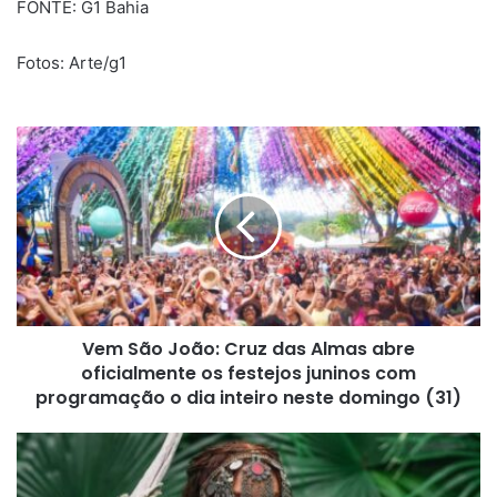
FONTE: G1 Bahia
Fotos: Arte/g1
Vem
São
João:
Cruz
das
Almas
abre
oficialmente
os
Vem São João: Cruz das Almas abre
festejos
juninos
oficialmente os festejos juninos com
com
programação o dia inteiro neste domingo (31)
programação
o
Anitta
dia
anuncia
inteiro
'Equilibrivm