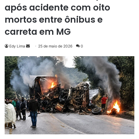
após acidente com oito
mortos entre ônibus e
carreta em MG
Mande
Edy Lima
25 de maio de 2026
0
um
e-
mail