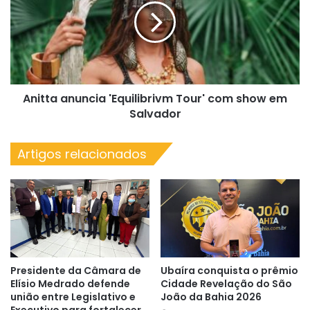
neste
Tour'
domingo
com
(31)
show
em
Salvador
Anitta anuncia 'Equilibrivm Tour' com show em
Salvador
Artigos relacionados
Presidente da Câmara de
Ubaíra conquista o prêmio
Elísio Medrado defende
Cidade Revelação do São
união entre Legislativo e
João da Bahia 2026