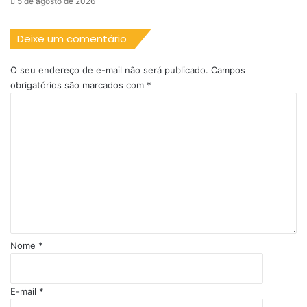
5 de agosto de 2026
Deixe um comentário
O seu endereço de e-mail não será publicado.
Campos
obrigatórios são marcados com
*
C
o
m
e
n
t
á
r
i
o
Nome
*
*
E-mail
*