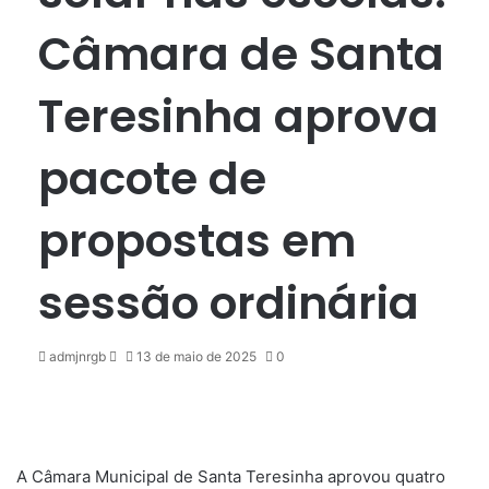
Câmara de Santa
Teresinha aprova
pacote de
propostas em
sessão ordinária
Mande
admjnrgb
13 de maio de 2025
0
um
e-
mail
A Câmara Municipal de Santa Teresinha aprovou quatro