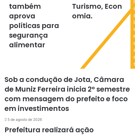
Câmara
e
l
também
Turismo, Econ
também
CDL
aprova
para
aprova
omia.
políticas
Fortalecer
i
políticas para
para
Turismo, Economia.
segurança
segurança
alimentar
alimentar
Sob a condução de Jota, Câmara
de Muniz Ferreira inicia 2º semestre
com mensagem do prefeito e foco
em investimentos
5 de agosto de 2026
Prefeitura realizará ação