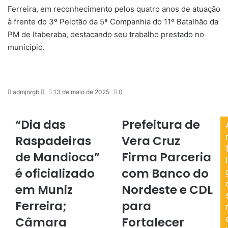
Ferreira, em reconhecimento pelos quatro anos de atuação
à frente do 3º Pelotão da 5ª Companhia do 11º Batalhão da
PM de Itaberaba, destacando seu trabalho prestado no
município.
Mande
admjnrgb
13 de maio de 2025
0
um
e-
“Dia das
Prefeitura de
“Dia
Prefeitura
mail
das
de
Raspadeiras
Vera Cruz
Raspadeiras
Vera
de
de Mandioca”
Cruz
Firma Parceria
i
Mandioca”
Firma
é oficializado
com Banco do
é
Parceria
oficializado
com
em Muniz
Nordeste e CDL
em
Banco
Ferreira;
para
Muniz
do
Ferreira;
Nordeste
Câmara
Fortalecer