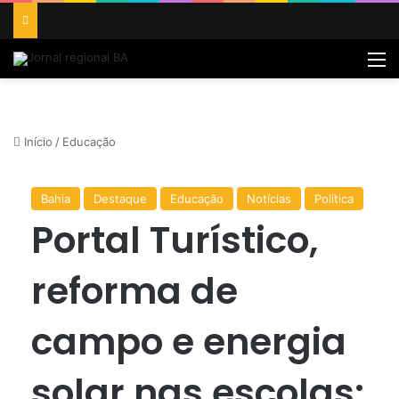
M
Início
/
Educação
Bahia
Destaque
Educação
Notícias
Política
Portal Turístico,
reforma de
campo e energia
solar nas escolas: