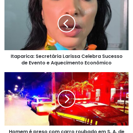
Secretária
Larissa
Celebra
Sucesso
de
Evento
e
Aquecimento
Itaparica: Secretária Larissa Celebra Sucesso
Econômico
de Evento e Aquecimento Econômico
Homem
é
preso
com
carro
roubado
em
S.
A.
Homem é preso com carro roubado em S. A. de
de