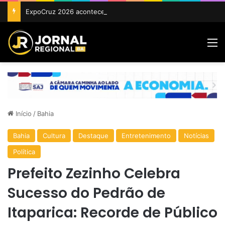
ExpoCruz 2026 acontece de 24 a 27 de setembro em Cruz das Almas
M
Início
/
Bahia
Bahia
Cultura
Destaque
Entretenimento
Notícias
Política
Prefeito Zezinho Celebra
Sucesso do Pedrão de
Itaparica: Recorde de Público