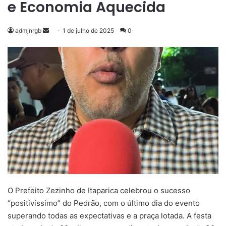
e Economia Aquecida
Mande
admjnrgb
1 de julho de 2025
0
um
e-
mail
O Prefeito Zezinho de Itaparica celebrou o sucesso
“positivíssimo” do Pedrão, com o último dia do evento
superando todas as expectativas e a praça lotada. A festa