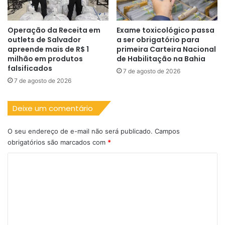
Operação da Receita em
Exame toxicológico passa
outlets de Salvador
a ser obrigatório para
apreende mais de R$ 1
primeira Carteira Nacional
milhão em produtos
de Habilitação na Bahia
falsificados
7 de agosto de 2026
7 de agosto de 2026
Deixe um comentário
O seu endereço de e-mail não será publicado.
Campos
obrigatórios são marcados com
*
C
o
m
e
n