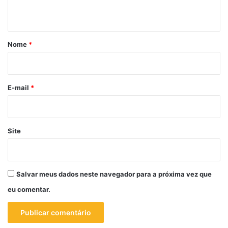
t
á
r
Nome
*
i
o
*
E-mail
*
Site
Salvar meus dados neste navegador para a próxima vez que
eu comentar.